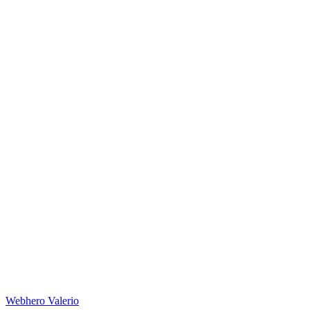
Web
hero
Valerio