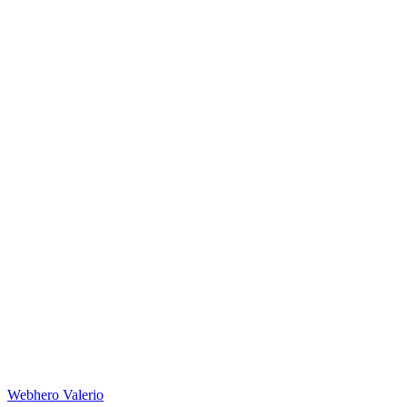
Web
hero
Valerio