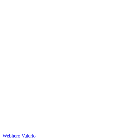
Web
hero
Valerio