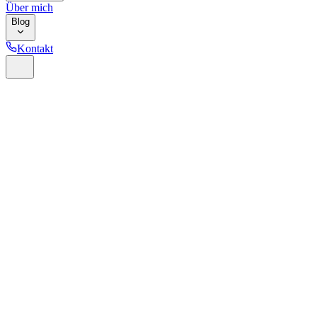
Über mich
Blog
Kontakt
webhero-valerio.de