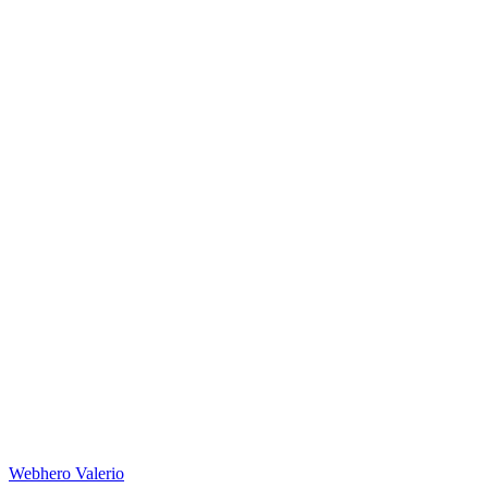
Web
hero
Valerio