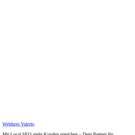
Web
hero
Valerio
Mit Local SEO mehr Kunden erreichen – Dein Partner für