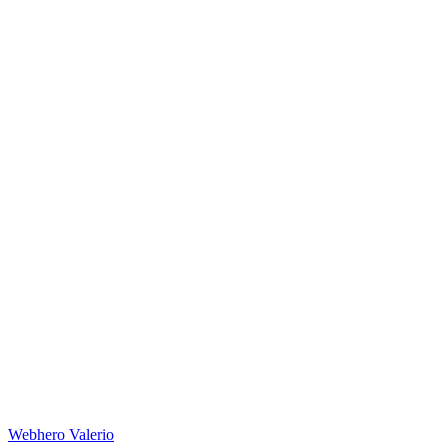
Web
hero
Valerio